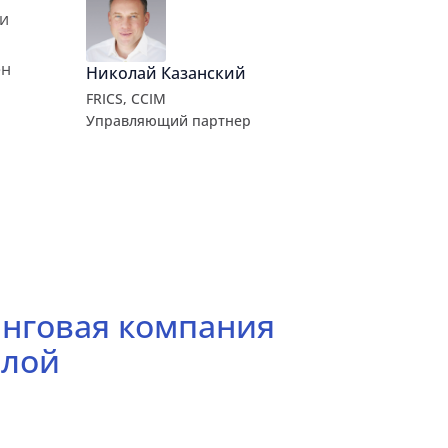
 и
ен
Николай Казанский
FRICS, CCIM
Управляющий партнер
инговая компания
илой