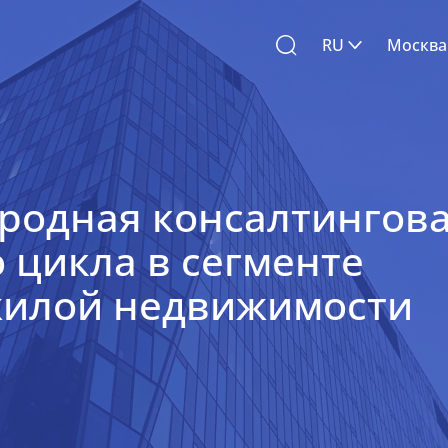
RU
Москва
О нас
Эксперты
родная консалтингов
 цикла в сегменте
Карьера
жилой недвижимости