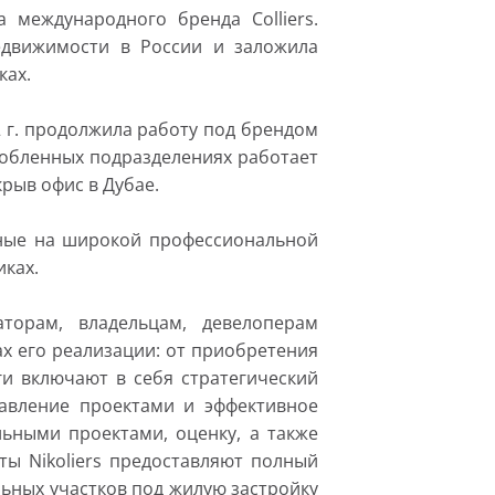
 международного бренда Colliers.
едвижимости в России и заложила
ках.
22 г. продолжила работу под брендом
бособленных подразделениях работает
рыв офис в Дубае.
ные на широкой профессиональной
иках.
аторам, владельцам, девелоперам
х его реализации: от приобретения
ги включают в себя стратегический
равление проектами и эффективное
ьными проектами, оценку, а также
ы Nikoliers предоставляют полный
льных участков под жилую застройку