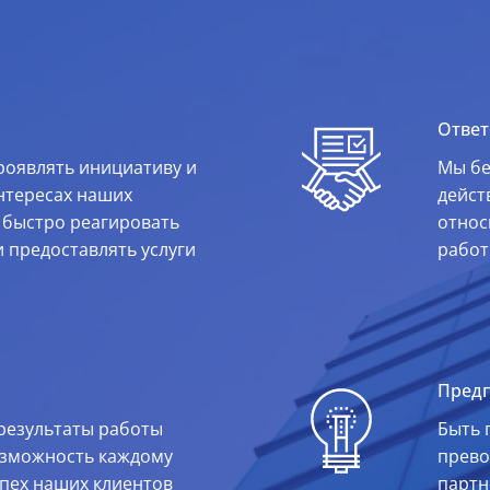
Ответ
роявлять инициативу и
Мы бе
нтересах наших
дейст
м быстро реагировать
относ
 предоставлять услуги
рабо
Пред
результаты работы
Быть 
озможность каждому
прево
спех наших клиентов
партн