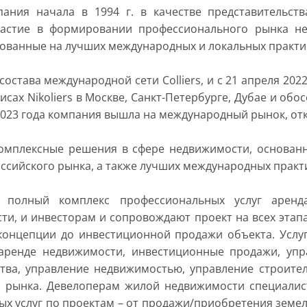
ания начала в 1994 г. в качестве представительства
астие в формировании профессионального рынка н
ованные на лучших международных и локальных практи
состава международной сети Colliers, и с 21 апреля 20
фисах Nikoliers в Москве, Санкт-Петербурге, Дубае и о
2023 года компания вышла на международный рынок, отк
омплексные решения в сфере недвижимости, основан
ссийского рынка, а также лучших международных практ
т полный комплекс профессиональных услуг аренд
и, и инвесторам и сопровождают проект на всех этапа
концепции до инвестиционной продажи объекта. Услу
 аренде недвижимости, инвестиционные продажи, уп
тва, управление недвижимостью, управление строител
 рынка. Девелоперам жилой недвижимости специалист
ых услуг по проектам – от продажи/приобретения земе