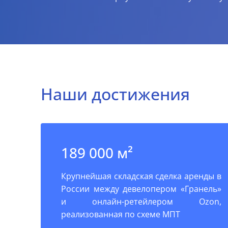
Наши достижения
189 000 м²
Крупнейшая складская сделка аренды в
России между девелопером «Гранель»
и онлайн-ретейлером Ozon,
реализованная по схеме МПТ