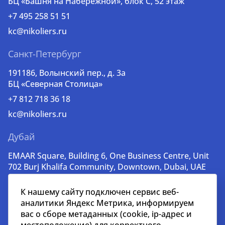
БЦ «Башня на Набережной», блок С, 52 этаж
+7 495 258 51 51
kc@nikoliers.ru
Санкт-Петербург
191186, Волынский пер., д. 3a
БЦ «Северная Столица»
+7 812 718 36 18
kc@nikoliers.ru
Дубай
EMAAR Square, Building 6, One Business Centre, Unit
702 Burj Khalifa Community, Downtown, Dubai, UAE
+971 52 356 99 60
К нашему сайту подключен сервис веб-
lead@nikoliers-global.com
аналитики Яндекс Метрика, информируем
вас о сборе метаданных (cookie, ip-адрес и