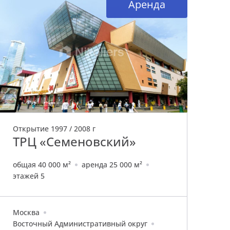
Аренда
Открытие 1997 / 2008 г
От
ТРЦ «Семеновский»
Т
общая 40 000 м²
аренда 25 000 м²
об
этажей 5
эт
Москва
Мо
Восточный Административный округ
Юг