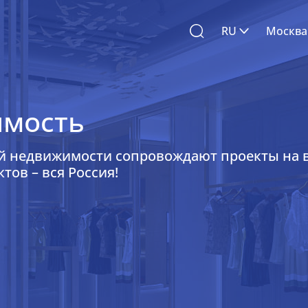
RU
Москва
имость
й недвижимости сопровождают проекты на в
тов – вся Россия!