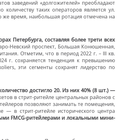
тов заведений «долгожителей» преобладают
о количеству таких операторов является ул.
о же время, наибольшая ротация отмечена на
ах Петербурга, составляя более трети всех
таро-Невский проспект, Большая Конюшенная,
ния. Отметим, что в период 2022 г. – III кв.
2024 г. сохраняется тенденция к превышению
oliers, эти сегменты сохранят лидерство по
оличество достигло 20. Из них 40% (8 шт.) —
етов в стрит-ритейле центральных районов с
итейлеров позволяют занимать те помещения,
ле — в стрит-ритейле исторического центра
ными FMCG-ритейлерами и локальными мини-