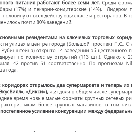
ного питания работают более семи лет.
Среди форма
, бары (17%) и пекарни-кондитерские (14%). Лидером п
 половину от всех действующих кафе и ресторанов. В т
сменилось почти 80% заведений.
сновными резидентами на ключевых торговых коридор
ести улицах в центре города
(Большой проспект П.С., С
. Рубинштейна)
открыто 14 заведений общественного пита
дирует по количеству открытий (113 шт.). Однако с 
филя: 42 против 51 соответственно. По прогнозам Nik
ца года.
х коридорах открылось два супермаркета и теперь их к
ВкусВилл», «Дикси»),
чья доля в общем числе супермарк
оследнее время новые малые форматы крупных сетевых р
рактеристикам более крупных магазинов, в том чис
 постепенное усиление конкуренции между федераль