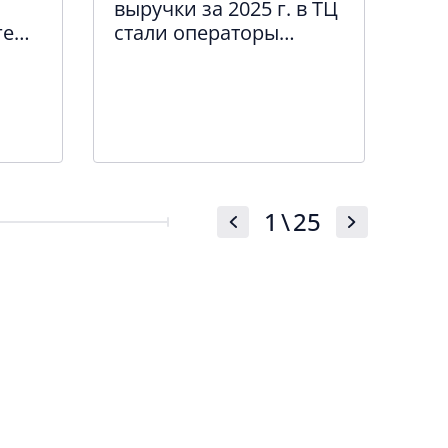
выручки за 2025 г. в ТЦ
ка
ге
стали операторы
ма
итие
фитнеса, косметики,
Пе
общепита и продуктов
1
\
25