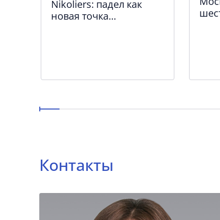
Мос
к
Nikoliers: падел как
шес
ейл
новая точка
ТЦ
а
притяжения в
городской среде Санкт-
Петербурга
Контакты