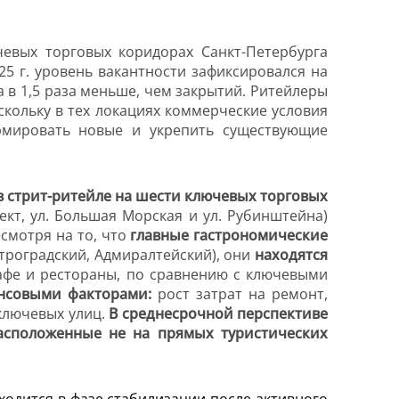
чевых торговых коридорах Санкт-Петербурга
25 г. уровень вакантности зафиксировался на
да в 1,5 раза меньше, чем закрытий. Ритейлеры
скольку в тех локациях коммерческие условия
ормировать новые и укрепить существующие
 в стрит-ритейле на шести ключевых торговых
кт, ул. Большая Морская и ул. Рубинштейна)
смотря на то, что
г
лавные гастрономические
троградский, Адмиралтейский), они
находятся
афе и рестораны, по сравнению с ключевыми
ансовыми факторами:
рост затрат на ремонт,
ключевых улиц.
В
среднесрочной перспективе
асположенные не на прямых туристических
ходится в фазе стабилизации после активного