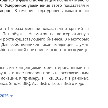
%.
Умеренное увеличение этого показателя и
йлеров.
В течение года уровень вакантности
м в 1,5 раза меньше показателя открытий за
в Петербурге. Несмотря на консервативную
и роста существующего бизнеса. В некоторых
 Для собственников такая тенденция служит
ashion-локаций вне привычных торговых улиц»,
альными концепциями, ориентированными на
группы и шеф-поваров проекта, эксклюзивным
 локации. К примеру,
в
III
кв. 2025 г.
в районах,
ена»,
Smoke
BBQ
,
Ava
Bistro
,
Lotus
Bistro
и др.
025 гг.