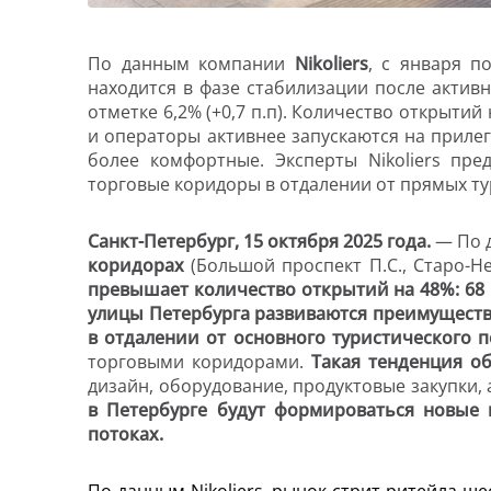
По данным компании
Nikoliers
, с января п
находится в фазе стабилизации после активн
отметке 6,2% (+0,7 п.п). Количество открытий
и операторы активнее запускаются на прилег
более комфортные. Эксперты Nikoliers пр
торговые коридоры в отдалении от прямых ту
Санкт-Петербург, 15 октября 2025 года.
— По 
коридорах
(Большой проспект П.С., Старо-Н
превышает количество открытий на 48%: 68 
улицы Петербурга развиваются преимуществ
в отдалении от основного туристического п
торговыми коридорами.
Такая тенденция о
дизайн, оборудование, продуктовые закупки,
в Петербурге будут формироваться новые
потоках.
По данным Nikoliers, рынок стрит-ритейла ш