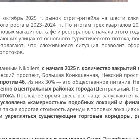
о октябрь 2025 г. рынок стрит-ритейла на шести клю
ого роста в 2023–2024 гг. По итогам трех кварталов 20
 новых магазинов, кафе и ресторанов с начала этого го
ающих улицах от основного туристического потока, по
едполагают, что сложившееся ситуация позволит сф
рпотоков.
данным Nikoliers,
с начала 2025 г. количество закрытий
евский проспект, Большая Конюшенная, Невский проспе
против 46.
Из них 30% — это
общественное питание. Не
енно в центральных районах города
(Центральный, Пе
отока.
Последнее время здесь всё чаще запускаются к
бусловлена «камерностью» подобных локаций и фин
 а также дорогая стоимость аренды в топовых локациях 
 и укрепляться существующие торговые коридоры, р
ести ключевых торговых коридоров Санкт-Петербурга на