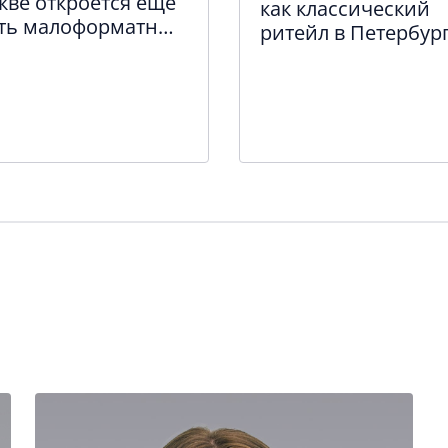
кве откроется ещё
как классический
ть малоформатных
ритейл в Петербур
реагирует на разв
e-commerce