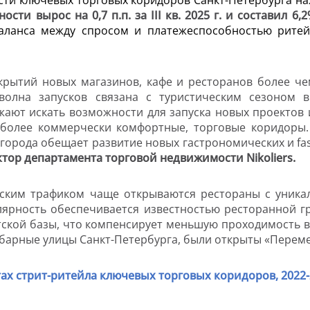
ости вырос на 0,7 п.п. за
III
кв. 2025 г. и составил 6,2
баланса между спросом и платежеспособностью рите
ткрытий новых магазинов, кафе и ресторанов более че
волна запусков связана с туристическим сезоном 
ают искать возможности для запуска новых проектов 
, более коммерчески комфортные, торговые коридоры.
я города обещает развитие новых гастрономических и f
тор департамента торговой недвижимости Nikoliers.
еским трафиком чаще открываются рестораны с уник
лярность обеспечивается известностью ресторанной 
ской базы, что компенсирует меньшую проходимость в
барные улицы Санкт-Петербурга, были открыты «Перем
х стрит-ритейла ключевых торговых коридоров, 2022-2