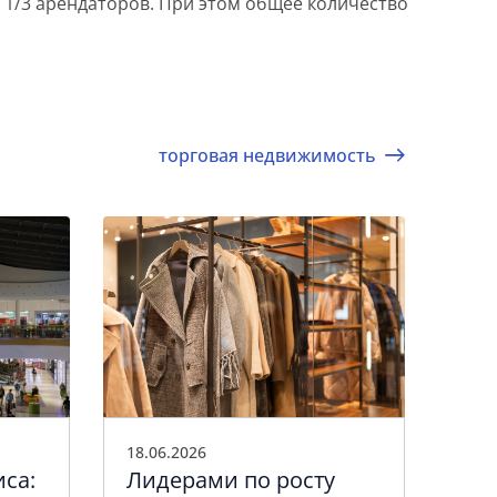
я 1/3 арендаторов. При этом общее количество
торговая недвижимость
18.06.2026
03.0
иса:
Лидерами по росту
Но