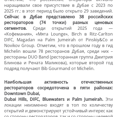
наращивали свое присутствие в Дубае с 2023 по
2025 гг.: в этот период было открыто 29 заведений.
Сейчас в Дубае представлено 38 российских
рестораторов (74 точки) разных ценовых
сегментов.
Среди открытий 2025 года —
«Кофемания», «Мята Lounge», Birch в Ritz-Carlton
DIFC, Magadan на Palm Jumeirah от Pinskiy&Co и
Novikov Group. Отметим, что в прошлом году в гид
Michelin вошли 78 ресторанов Дубая, среди них –
рестораны DUO Band (ресторанная группа Дмитрия
Блинова и Рената Маликова), которые второй год
подряд получают Bib Gourmand от Michelin.
Наибольшая активность отечественных
рестораторов сосредоточена в пяти районах:
Downtown Dubai,
Dubai
Hills
, DIFC, Bluewaters и Palm Jumeirah.
Эти
локации неизменно входят в топ по количеству
открытий и демонстрируют устойчивый интерес как
со стороны рестораторов, так и со стороны целевой