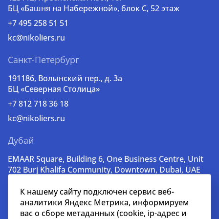
БЦ «Башня на Набережной», блок С, 52 этаж
+7 495 258 51 51
kc@nikoliers.ru
Санкт-Петербург
191186, Волынский пер., д. 3a
БЦ «Северная Столица»
+7 812 718 36 18
kc@nikoliers.ru
Дубай
EMAAR Square, Building 6, One Business Centre, Unit
702 Burj Khalifa Community, Downtown, Dubai, UAE
+971 52 356 99 60
К нашему сайту подключен сервис веб-
lead@nikoliers-global.com
аналитики Яндекс Метрика, информируем
вас о сборе метаданных (cookie, ip-адрес и