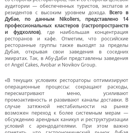
аудитории — обеспеченных туристов, экспатов и
резидентов с высоким уровнем дохода.
Всего в
Дубае, по данным
Nikoliers
, представлено 14
профессиональных кластеров (гастропространств
и фудхоллов)
, где наибольшая концентрация
ресторанов и кафе. О
тметим, что российские
ресторанные группы также выходят за пределы
Дубая, открывая свои заведения в соседних
эмиратах. Так, в Абу-Даби представлены заведения
от
Angel
Cakes
,
Avobar
и
Novikov
Group
.
«В текущих условиях рестораторы оптимизируют
операционные процессы: сокращают расходы,
пересматривают меню, усиливают
промоактивность и развивают каналы доставки. В
случае затяжной нестабильности на рынке
возможен переход к более системным мерам —
обсуждению арендных каникул и реструктуризации
условий с арендодателями. При этом важно
отметить, что гастрономический рынок Дубая