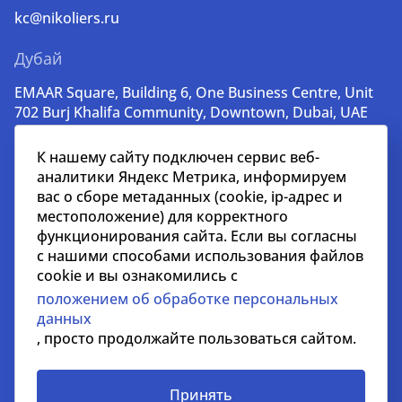
kc@nikoliers.ru
Дубай
EMAAR Square, Building 6, One Business Centre, Unit
702 Burj Khalifa Community, Downtown, Dubai, UAE
+971 52 356 99 60
К нашему сайту подключен сервис веб-
lead@nikoliers-global.com
аналитики Яндекс Метрика, информируем
вас о сборе метаданных (cookie, ip-адрес и
местоположение) для корректного
© nikoliers.ru 1994 - 2026
функционирования сайта. Если вы согласны
Все права защищены
с нашими способами использования файлов
cookie и вы ознакомились с
Информация, представленная на странице, носит
положением об обработке персональных
информативный характер и не является
данных
распространителем рекламных материалов
, просто продолжайте пользоваться сайтом.
Положение об обработке персональных данных
Условия сотрудничества
Принять
СОУТ