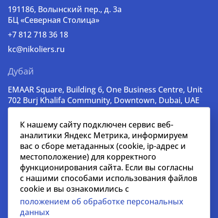
191186, Волынский пер., д. 3a
БЦ «Северная Столица»
+7 812 718 36 18
kc@nikoliers.ru
Дубай
EMAAR Square, Building 6, One Business Centre, Unit
702 Burj Khalifa Community, Downtown, Dubai, UAE
+971 52 356 99 60
К нашему сайту подключен сервис веб-
lead@nikoliers-global.com
аналитики Яндекс Метрика, информируем
вас о сборе метаданных (cookie, ip-адрес и
местоположение) для корректного
© nikoliers.ru 1994 - 2026
функционирования сайта. Если вы согласны
Все права защищены
с нашими способами использования файлов
cookie и вы ознакомились с
Информация, представленная на странице, носит
положением об обработке персональных
информативный характер и не является
данных
распространителем рекламных материалов