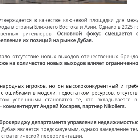
утверждается в качестве ключевой площадки для меж
ода в страны Ближнего Востока и Азии. Однако в 2025 
ственных ритейлеров.
Основной фокус смещается 
епление их позиций на рынке Дубая.
тало отсутствие новых выходов отечественных бренд
акже на количество новых выходов влияет ограничен
народных игроков, но он высококонкурентный и треб
 с ошибками в модели, недостатком ресурсов, отсутст
том успешными становятся те, кто вкладывается в
 –
комментирует Андрей Косарев, партнер
Nikoliers
.
и брокериджу департамента управления недвижимость
 Дубая является предсказуемым, однако замедление тем
т стратегической переориентации.