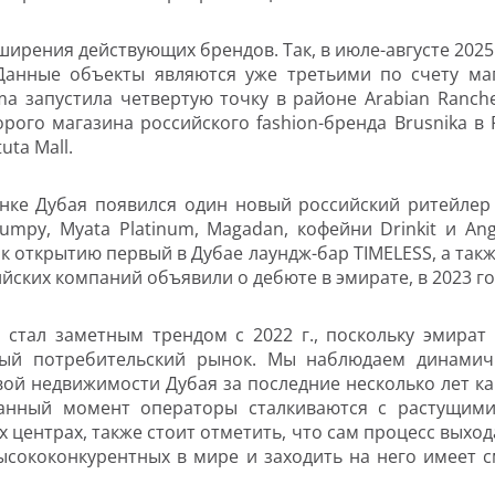
ширения действующих брендов.
Так, в июле-августе 202
 Данные объекты являются уже третьими по счету м
ma
запустила четвертую точку в районе
Arabian
Ranch
орого магазина российского
fashion
-бренда
Brusnika
в
tuta
Mall
.
ынке Дубая появился один новый российский ритейлер 
lumpy
,
Myata Platinum
,
Magadan
, кофейн
и
Drinkit
и
Ang
я к открытию первый в Дубае лаундж-бар
TIMELESS
, а та
йских компаний объявили о дебюте в эмирате, в 2023 году
стал заметным трендом с 2022 г., поскольку эмират
рный потребительский рынок. Мы наблюдаем динамич
вой недвижимости Дубая за последние несколько лет ка
данный момент операторы сталкиваются с растущим
центрах, также стоит отметить, что сам процесс выхо
высококонкурентных в мире и заходить на него имеет с