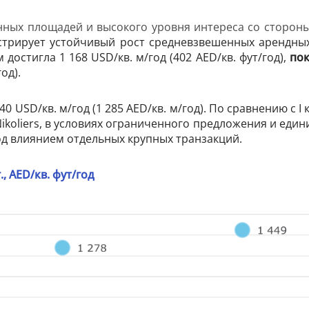
ных площадей и высокого уровня интереса со сторон
трирует устойчивый рост средневзвешенных арендных
достигла 1 168 USD/кв. м/год (402 AED/кв. фут/год),
пок
од).
 USD/кв. м/год (1 285 AED/кв. м/год). По сравнению с I к
ikoliers, в условиях ограниченного предложения и еди
д влиянием отдельных крупных транзакций.
.,
AED
/кв. фут/год