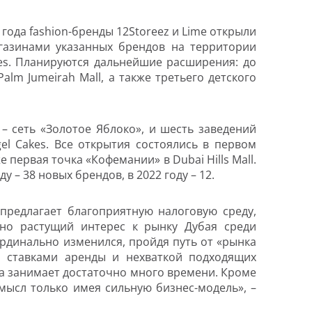
5 года fashion-бренды 12Storeez и Lime открыли
агазинами указанных брендов на территории
es
. Планируются дальнейшие расширения: до
Palm
Jumeirah
Mall
, а также третьего детского
– сеть «Золотое Яблоко», и шесть заведений
el
Cakes
. Все открытия состоялись в первом
кже первая точка «Кофемании» в
Dubai
Hills
Mall
.
 – 38 новых брендов, в 2022 году – 12.
 предлагает благоприятную налоговую среду,
но растущий интерес к рынку Дубая среди
рдинально изменился, пройдя путь от «рынка
и ставками аренды и нехваткой подходящих
да занимает достаточно много времени. Кроме
мысл только имея сильную бизнес-модель», –