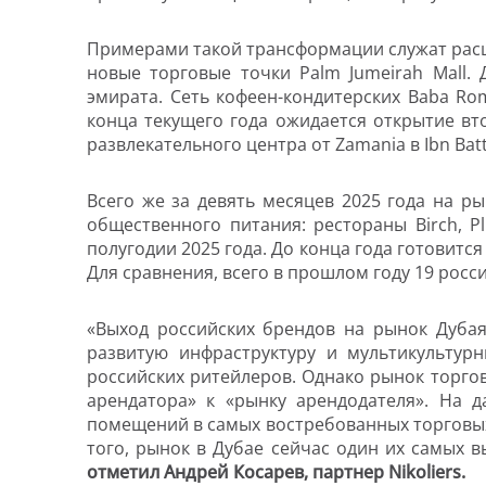
Примерами такой трансформации служат рас
новые торговые точки Palm Jumeirah Mall.
эмирата. Сеть кофеен-кондитерских
Baba
Ro
конца текущего года ожидается открытие вт
развлекательного центра от
Zamania
в
Ibn
Bat
Всего же за девять месяцев 2025 года на р
общественного питания: рестораны
Birch
,
P
полугодии 2025 года. До конца года готовитс
Для сравнения, всего в прошлом году 19 росси
«Выход российских брендов на рынок Дубая 
развитую инфраструктуру и мультикульту
российских ритейлеров. Однако рынок торго
арендатора» к «рынку арендодателя». На 
помещений в самых востребованных торговых 
того, рынок в Дубае сейчас один их самых 
отметил Андрей Косарев, партнер
Nikoliers
.