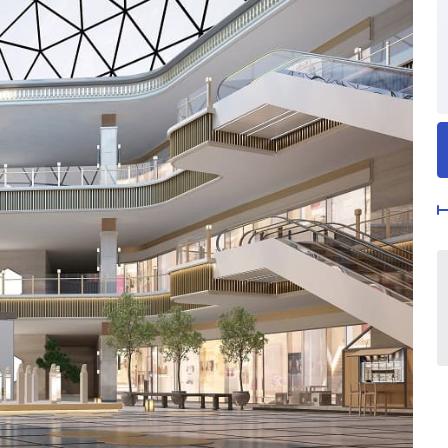
Владимир Каликин
Директор по развитию и
брокериджу
Департамент управления
недвижимостью
kc@nikoliers.ru
Другие новости от эксперта