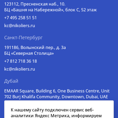
123112, Пресненская наб., 10.
БЦ «Башня на Набережной», блок С, 52 этаж
+7 495 258 51 51
kc@nikoliers.ru
Санкт-Петербург
191186, Волынский пер., д. 3a
БЦ «Северная Столица»
+7 812 718 36 18
kc@nikoliers.ru
Дубай
EMAAR Square, Building 6, One Business Centre, Unit
702 Burj Khalifa Community, Downtown, Dubai, UAE
+971 52 356 99 60
К нашему сайту подключен сервис веб-
lead@nikoliers-global.com
аналитики Яндекс Метрика, информируем