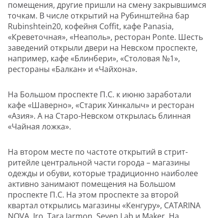
помещения, другие пришли на смену закрывшимся
точкам. В числе открытий на Рубинштейна бар
Rubinshtein20, кофейня Coffit, кафе Panasia,
«Креветочная», «Неаполь», ресторан Ponte. Шесть
заведений открыли двери на Невском проспекте,
например, кафе «Блинбери», «Столовая №1»,
рестораны «Балкан» и «Чайхона».
На Большом проспекте П.С. к июню заработали
кафе «Шаверно», «Старик Хинкалыч» и ресторан
«Азия». А на Старо-Невском открылась блинная
«Чайная ложка».
На втором месте по частоте открытий в стрит-
ритейле центральной части города – магазины
одежды и обуви, которые традиционно наиболее
активно занимают помещения на Большом
проспекте П.С. На этом проспекте за второй
квартал открылись магазины «Кенгуру», CATARINA
NOVA, Iro, Tara Jarmon, Seven Lab и Maker. На