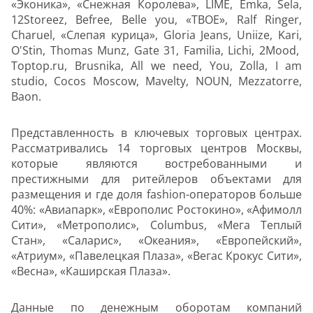
«Эконика», «Снежная Королева», LIME, Emka, Sela,
12Storeez, Befree, Belle you, «ТВОЕ», Ralf Ringer,
Charuel, «Слепая курица», Gloria Jeans, Uniize, Kari,
O'Stin, Thomas Munz, Gate 31, Familia, Lichi, 2Mood,
Toptop.ru, Brusnika, All we need, You, Zolla, I am
studio, Cocos Moscow, Mavelty, NOUN, Mezzatorre,
Baon.
Представленность в ключевых торговых центрах.
Рассматривались 14 торговых центров Москвы,
которые являются востребованными и
престижными для ритейлеров объектами для
размещения и где доля fashion-операторов больше
40%: «Авиапарк», «Европолис Ростокино», «Афимолл
Сити», «Метрополис», Columbus, «Мега Теплый
Стан», «Саларис», «Океания», «Европейский»,
«Атриум», «Павелецкая Плаза», «Вегас Крокус Сити»,
«Весна», «Каширская Плаза».
Данные по денежным оборотам компаний