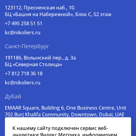
123112, Пресненская наб., 10.
БЦ «Башня на Набережной», блок С, 52 этаж
+7 495 258 51 51
kc@nikoliers.ru
Санкт-Петербург
191186, Волынский пер., д. 3a
БЦ «Северная Столица»
+7 812 718 36 18
kc@nikoliers.ru
Дубай
EMAAR Square, Building 6, One Business Centre, Unit
702 Burj Khalifa Community, Downtown, Dubai, UAE
+971 52 356 99 60
К нашему сайту подключен сервис веб-
lead@nikoliers-global.com
аналитики Яндекс Метрика, информируем