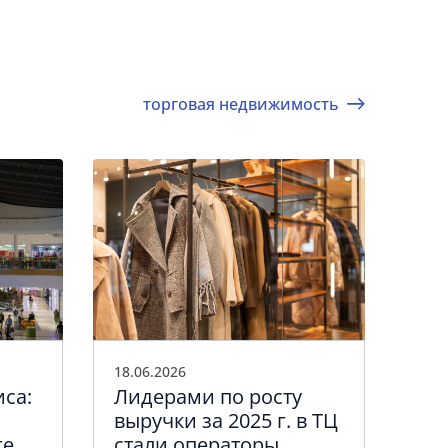
торговая недвижимость
18.06.2026
03.0
иса:
Лидерами по росту
Но
выручки за 2025 г. в ТЦ
ка
ге
стали операторы