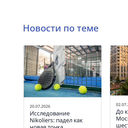
Новости по теме
02.07
20.07.2026
До к
Исследование
Мос
к
Nikoliers: падел как
шес
ейл
новая точка