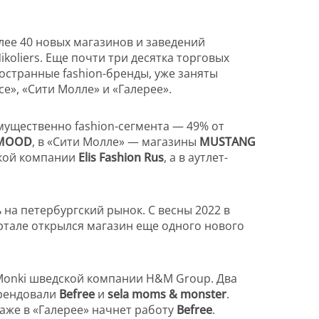
лее 40 новых магазинов и заведений
koliers. Еще почти три десятка торговых
остранные fashion-бренды, уже заняты
», «Сити Молле» и «Галерее».
мущественно fashion-сегмента — 49% от
MOOD
, в «Сити Молле» — магазины
MUSTANG
ской компании
Elis Fashion Rus
, а в аутлет-
на петербургский рынок. С весны 2022 в
артале открылся магазин еще одного нового
 Monki шведской компании H&M Group. Два
рендовали
Befree
и
sela moms & monster
.
таже в «Галерее» начнет работу
Befree
.