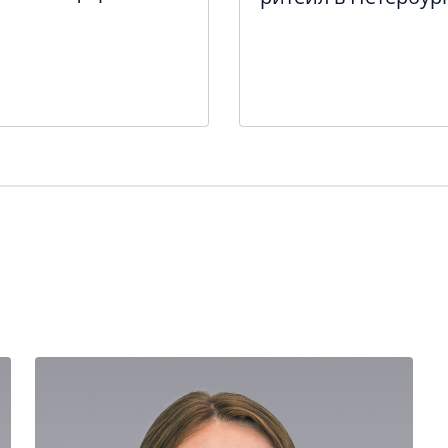
реагирует на разв
e-commerce