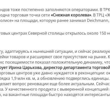
дов тоже постепенно заполняются операторами. В ТРК
 одна торговая точка сети
«Снежная королева»
. В ТРЦ «
ополисе» на площади, которую ранее занимал Deichmann,
рговых центрах Северной столицы открылось около 150 н
у, адаптируясь к нынешней ситуации, и сейчас реализу
йки товаров и расширяют свое присутствие на рынке. 
ндекс посещаемости показал положительную динамику, 
ует Ирина Царькова, директор департамента торговой 
говых центров уже давно нуждается в реконцепции: ок
орядка 1,9 млн кв. м, а обновлению подверглись единиц
делает вопрос реновации еще более актуальным. Сейчас
ка. У качественного продукта с выверенной концепци
 на вакантные площади быстро находятся интересанты