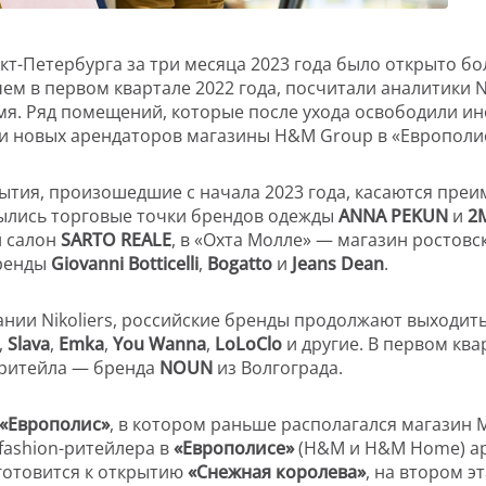
кт-Петербурга за три месяца 2023 года было открыто бо
ем в первом квартале 2022 года, посчитали аналитики Ni
мя. Ряд помещений, которые после ухода освободили ин
и новых арендаторов магазины H&M Group в «Европолисе
ытия, произошедшие с начала 2023 года, касаются преи
крылись торговые точки брендов одежды
ANNA PEKUN
и
2
й салон
SARTO REALE
, в «Охта Молле» — магазин ростов
бренды
Giovanni Botticelli
,
Bogatto
и
Jeans Dean
.
нии Nikoliers, российские бренды продолжают выходить 
,
Slava
,
Emka
,
You Wanna
,
LoLoClo
и другие. В первом кв
-ритейла — бренда
NOUN
из Волгограда.
 «Европолис»
, в котором раньше располагался магазин
fashion-ритейлера в
«Европолисе»
(H&M и H&M Home) а
 готовится к открытию
«Снежная королева»
, на втором э