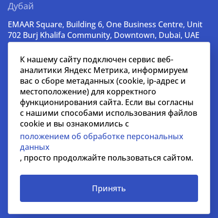
Дубай
EMAAR Square, Building 6, One Business Centre, Unit
702 Burj Khalifa Community, Downtown, Dubai, UAE
+971 52 356 99 60
К нашему сайту подключен сервис веб-
lead@nikoliers-global.com
аналитики Яндекс Метрика, информируем
вас о сборе метаданных (cookie, ip-адрес и
местоположение) для корректного
© nikoliers.ru 1994 - 2026
функционирования сайта. Если вы согласны
Все права защищены
с нашими способами использования файлов
cookie и вы ознакомились с
Информация, представленная на странице, носит
положением об обработке персональных
информативный характер и не является
данных
распространителем рекламных материалов
, просто продолжайте пользоваться сайтом.
Положение об обработке персональных данных
Условия сотрудничества
Принять
СОУТ