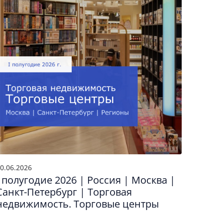
0.06.2026
01.04.2
I полугодие 2026 | Россия | Москва |
I ква
Санкт-Петербург | Торговая
Торг
недвижимость. Торговые центры