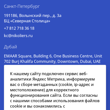
Санкт-Петербург
191186, Волынский пер., д. 3a
БЦ «Северная Столица»
+7 812 718 36 18
kc@nikoliers.ru
Дубай
EMAAR Square, Building 6, One Business Centre, Unit
702 Burj Khalifa Community, Downtown, Dubai, UAE
+971 52 356 99 60
К нашему сайту подключен сервис веб-
lead@nikoliers-global.com
аналитики Яндекс Метрика, информируем
вас о сборе метаданных (cookie, ip-адрес и
местоположение) для корректного
© nikoliers.ru 1994 - 2026
функционирования сайта. Если вы согласны
Все права защищены
с нашими способами использования файлов
cookie и вы ознакомились с
Информация, представленная на странице, носит