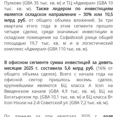
Пулково (GBA 35 тыс. кв. м) и ТЦ «Адмирал» (GBA 10
тыс. кв. м).
Также лидером по инвестициям
является складское направление – 30% или 10,5
млрд руб.
от общего объема вложений. За три
квартала этого года в этом сегменте прошло
четыре сделки, среди значимых: инвестиции в
складские помещения на Софийской улице общей
площадью 19,7 тыс. кв. м и в логистический
комплекс «Адмирал» (GBA 110 тыс. кв. м).
В офисном сегменте сумма инвестиций за девять
месяцев 2025 г. составила 5,6 млрд руб.
(16% от
общего объема сделок). Всего с начала года на
офисной сектор пришлось восемь сделок,
крупнейшими являются БЦ класса А Icon на
Введенском канале (GBA 4,9 тыс. кв. м), БЦ на
Богатырском пр. (GBA
10,1 тыс. кв. м) и БЦ класса В+
Icon House на 2-й Советской ул. (
GBA
7,2 тыс. кв. м).
По данным за три квартала 2025 г.
доля