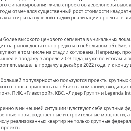
ого финансирования жилых проектов девелоперы вывод
 годы отмечался существенный рост стоимости квадратн
ь квартиры на нулевой стадии реализации проекта, есл
ты более высокого ценового сегмента в уникальных лок
ит на рынок достаточно редко и в небольшом объёме, 
купают в том числе на стадии котлована. Например, пр
 вышел в продажу в апреле 2023 года, и уже по итогам и
lopment вышел в продажу в декабре 2022 года, и к концу
наибольшей популярностью пользуются проекты крупных
кого спроса пришлось на объекты компаний, входящих в
лон», ПИК, «Главстрой», КВС, «Лидер Групп» и Legenda Int
еренно в нынешней ситуации чувствуют себя крупные ф
венные производственные и строительные мощности, а
числу реализованных квартир не только крупные федерал
 проекты.