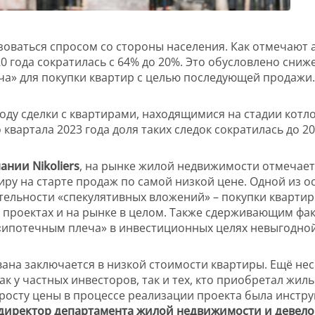
оваться спросом со стороны населения. Как отмечают ан
0 года сократилась с 64% до 20%. Это обусловлено сниж
ча» для покупки квартир с целью последующей продажи.
0 году сделки с квартирами, находящимися на стадии ко
вартала 2023 года доля таких следок сократилась до 20
нии Nikoliers
, на рынке жилой недвижимости отмечает
ру на старте продаж по самой низкой цене. Одной из 
ельности «спекулятивных вложений» – покупки кварти
в проектах и на рынке в целом. Также сдерживающим фак
 «ипотечным плеча» в инвестиционных целях невыгодной
ана заключается в низкой стоимости квартиры. Ещё нес
к у частных инвесторов, так и тех, кто приобретал жи
росту цены в процессе реализации проекта была инстр
директор департамента жилой недвижимости и девелопм