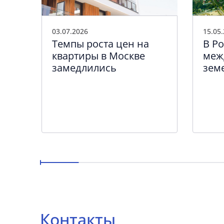
15.05
03.07.2026
В Р
Темпы роста цен на
меж
ung
квартиры в Москве
зем
 о
замедлились
сос
Контакты