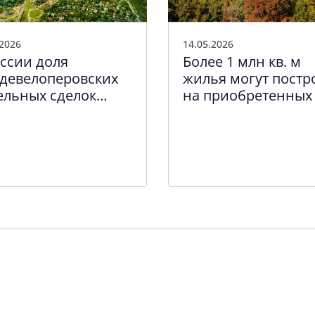
.2026
14.05.2026
оссии доля
Более 1 млн кв. м
девелоперовских
жилья могут постр
ельных сделок
на приобретенных 
тавила более 40%
кв. 2026 г. земельн
участках в Москве