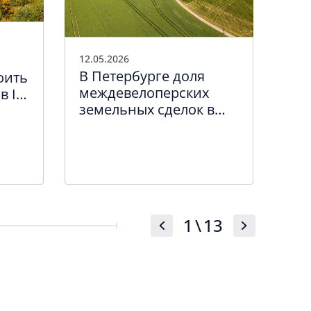
20.0
Об
12.05.2026
В Петербурге доля
Мо
оить
междевелоперских
45%
в I
земельных сделок в
ых
три раза больше, чем в
Москве
1
\
13