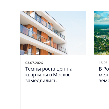
15.05
03.07.2026
В Р
Темпы роста цен на
меж
ung
квартиры в Москве
зем
 о
замедлились
сос