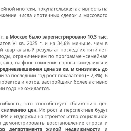
ейной ипотеки, покупательская активность на
ижение числа ипотечных сделок и массового
 г. в Москве было зарегистрировано 10,3 тыс.
тов VI кв. 2025 г. и на 34,6% меньше, чем в
й квартальный результат последних пяти лет.
иоды, ограничением по программе «семейная
днако, на фоне снижения спроса замедлился и
 средневзвешенная цена за кв. м снизилась до
 за последний год рост показателя (+ 2,8%). В
роектов и лотов, застройщики более активно
и года не ожидается.
ибкость, что способствует сближению цен
 снижению цен.
Их рост в перспективе будут
ВРИ и издержки на строительство социальной
н демонстрировать восстановление спроса и
тор департамента жилой недвижимости и