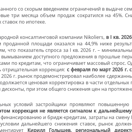
язанного со скорым введением ограничений в выдаче сем
рвые три месяца объем продаж сократился на 45%. Сн
ставок по ипотеке.
родной консалтинговой компании Nikoliers,
в
I
кв. 2026
м проданной площади оказался на 44,9% ниже результа
, что показатель спроса за I кв. 2026 г. – минимальны
м вымыванием доступного предложения в прошлые пер
ами по кредитам, что ограничивает массовый спрос. О
ь отрицательная коррекция:
с февраля по март 2026 г.
в. 2026 г. рынок продемонстрировал наиболее сдержанный
должается ценовая корректировка в части отдельных п
дисконты, при этом общего снижения цен на протяжени
льных условий застройщики проявляют повышенную г
этом коррекция не является сигналом к дальнейшему
 финансированию и бридж-кредитам, затраты на смену 
 условии дальнейшего снижения ставок, рынок долже
мментирует
Кирилл Голышев, региональный дирек