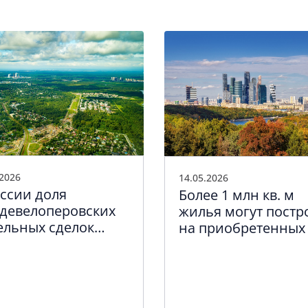
.2026
14.05.2026
оссии доля
Более 1 млн кв. м
девелоперовских
жилья могут постр
ельных сделок
на приобретенных 
тавила более 40%
кв. 2026 г. земельн
участках в Москве