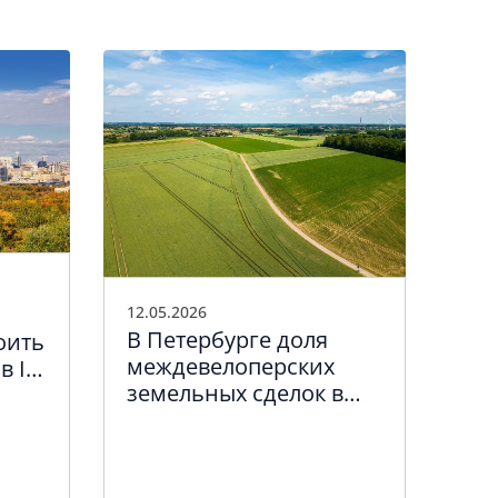
01.0
Об
12.05.2026
В Петербурге доля
то
оить
междевелоперских
не
в I
земельных сделок в
11 
ых
три раза больше, чем в
Москве