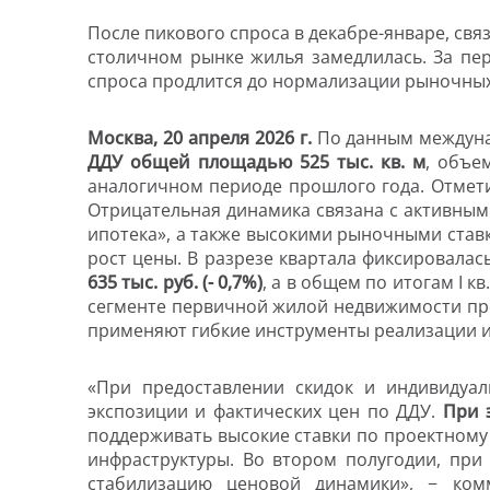
После пикового спроса в декабре-январе, св
столичном рынке жилья замедлилась. За пе
спроса продлится до нормализации рыночных 
Москва, 20 апреля 2026 г.
По данным междуна
ДДУ общей площадью 525 тыс. кв. м
, объе
аналогичном периоде прошлого года. Отметим
Отрицательная динамика связана с активны
ипотека», а также высокими рыночными ставк
рост цены. В разрезе квартала фиксировалас
635 тыс. руб. (- 0,7%)
,
а в общем по итогам I к
сегменте первичной жилой недвижимости про
применяют гибкие инструменты реализации и 
«При предоставлении скидок и индивидуа
экспозиции и фактических цен по ДДУ.
При 
поддерживать высокие ставки по проектному
инфраструктуры. Во втором полугодии, при
стабилизацию ценовой динамики», − ко