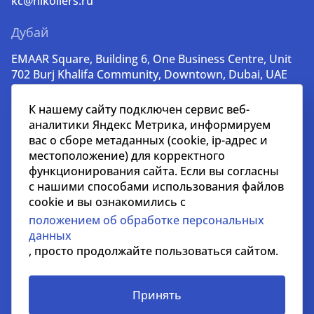
kc@nikoliers.ru
Дубай
EMAAR Square, Building 6, One Business Centre, Unit
702 Burj Khalifa Community, Downtown, Dubai, UAE
+971 52 356 99 60
К нашему сайту подключен сервис веб-
lead@nikoliers-global.com
аналитики Яндекс Метрика, информируем
вас о сборе метаданных (cookie, ip-адрес и
местоположение) для корректного
© nikoliers.ru 1994 - 2026
функционирования сайта. Если вы согласны
Все права защищены
с нашими способами использования файлов
cookie и вы ознакомились с
Информация, представленная на странице, носит
положением об обработке персональных
информативный характер и не является
данных
распространителем рекламных материалов
, просто продолжайте пользоваться сайтом.
Положение об обработке персональных данных
Условия сотрудничества
Принять
СОУТ