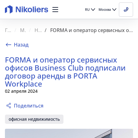
RU
Москва
Главная
Медиа
Новости
FORMA и оператор сервисных офисов Business Club подписали договор аренды в PORTA Workplace
Назад
FORMA и оператор сервисных
офисов Business Club подписали
Новости
договор аренды в PORTA
Workplace
Мероприятия
02 апреля 2024
Видео
Поделиться
СМИ о нас
офисная недвижимость
Блог