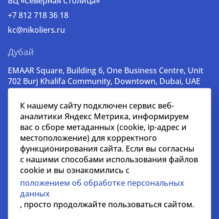
БЦ «Северная Столица»
+7 812 718 36 18
kc@nikoliers.ru
Дубай
EMAAR Square, Building 6, One Business Centre, Unit
702 Burj Khalifa Community, Downtown, Dubai, UAE
+971 52 356 99 60
К нашему сайту подключен сервис веб-
lead@nikoliers-global.com
аналитики Яндекс Метрика, информируем
вас о сборе метаданных (cookie, ip-адрес и
местоположение) для корректного
© nikoliers.ru 1994 - 2026
функционирования сайта. Если вы согласны
Все права защищены
с нашими способами использования файлов
cookie и вы ознакомились с
Информация, представленная на странице, носит
положением об обработке персональных
информативный характер и не является
данных
распространителем рекламных материалов
, просто продолжайте пользоваться сайтом.
Положение об обработке персональных данных