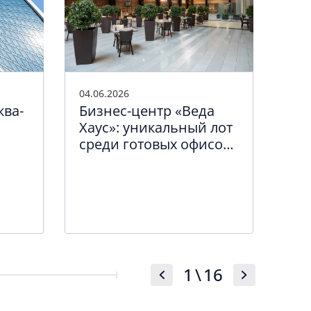
04.06.2026
01.0
ква-
Бизнес-центр «Веда
Мо
Хаус»: уникальный лот
лет
среди готовых офисов
ква
Санкт-Петербурга
вв
об
1
\
16