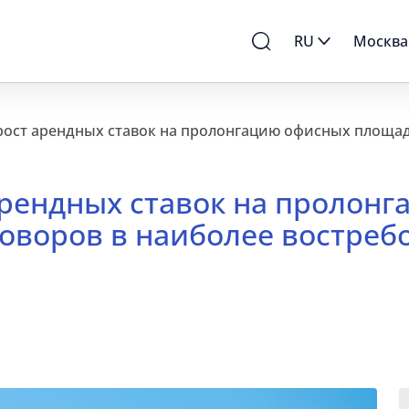
RU
Москва
т арендных ставок на пролон
оворов в наиболее востреб