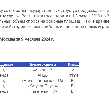
ку со стороны государственных структур продолжается 
ву сделок. Рост штата госаппарата в 1,5 раза с 2019 по 2
льный объем спроса на офисные площади. Также драйве
же действующих компаний, так и появление новых игрок
осквы за 9 месяцев 2024 г.
сделки
Бизнес-центр
Класс
енда
«Алкон
III
»
А
енда
AFI2B
Prime
енда
«Новослободская, 16»
B
+
енда
«Кутузов Тауэр»
В+
енда
«Газетный, 17»
В+