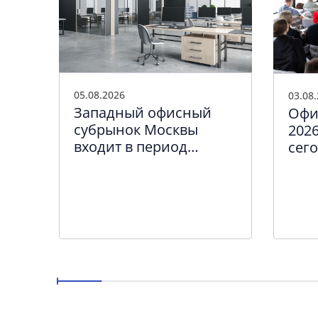
05.08.2026
03.08
Западный офисный
Офи
субрынок Москвы
2026
входит в период
сег
качественного
кру
обновления
биз
а