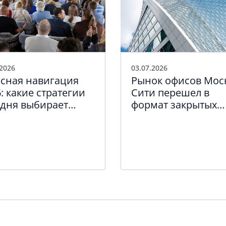
.2026
03.07.2026
сная навигация
Рынок офисов Мос
: какие стратегии
Сити перешел в
одня выбирает
формат закрытых
пный и средний
сделок
нес Петербурга