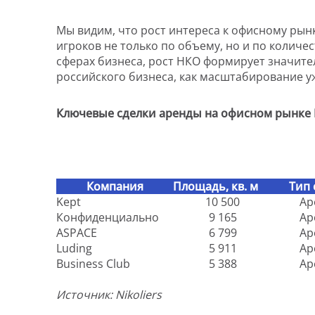
Мы видим, что рост интереса к офисному рын
игроков не только по объему, но и по количест
сферах бизнеса, рост НКО формирует значите
российского бизнеса, как масштабирование у
Ключевые сделки аренды на офисном рынке М
Компания
Площадь, кв. м
Тип 
Kept
10 500
Ар
Конфиденциально
9 165
Ар
ASPACE
6 799
Ар
Luding
5 911
Ар
Business Club
5 388
Ар
Источник: Nikoliers