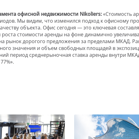
ртамента офисной недвижимости
Nikoliers
:
«Стоимость ар
риодов. Мы видим, что изменился подход к офисному п
ачеству объекта. Офис сегодня — это ключевая составл
ной роста стоимости аренды на фоне динамично увеличив
а рынок дорогого предложения за пределами МКАД. Ране
ого значения и объем свободных площадей в экспозици
тний период среднерыночная ставка аренды внутри МКА
 77%».