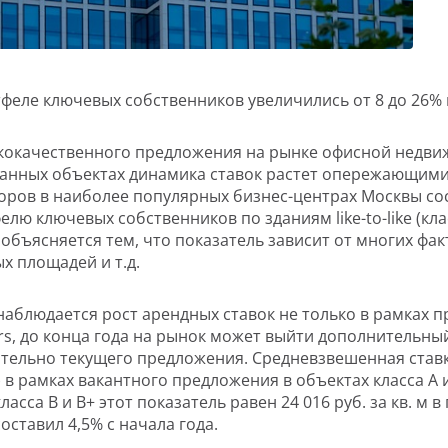
феле ключевых собственников увеличились от 8 до 26% к
кокачественного предложения на рынке офисной недвиж
анных объектах динамика ставок растет опережающими т
оров в наиболее популярных бизнес-центрах Москвы сос
 ключевых собственников по зданиям like-to-like (класс 
объясняется тем, что показатель зависит от многих факт
х площадей и т.д.
аблюдается рост арендных ставок не только в рамках п
rs, до конца года на рынок может выйти дополнительны
сительно текущего предложения. Средневзвешенная ста
 в рамках вакантного предложения в объектах класса А
 класса В и В+ этот показатель равен 24 016 руб. за кв. м 
ставил 4,5% с начала года.