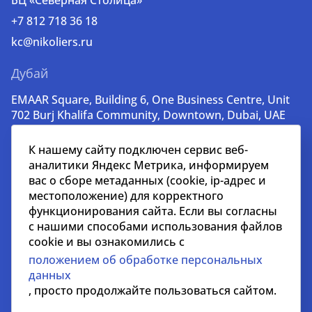
БЦ «Северная Столица»
+7 812 718 36 18
kc@nikoliers.ru
Дубай
EMAAR Square, Building 6, One Business Centre, Unit
702 Burj Khalifa Community, Downtown, Dubai, UAE
+971 52 356 99 60
К нашему сайту подключен сервис веб-
lead@nikoliers-global.com
аналитики Яндекс Метрика, информируем
вас о сборе метаданных (cookie, ip-адрес и
местоположение) для корректного
© nikoliers.ru 1994 - 2026
функционирования сайта. Если вы согласны
Все права защищены
с нашими способами использования файлов
cookie и вы ознакомились с
Информация, представленная на странице, носит
положением об обработке персональных
информативный характер и не является
данных
распространителем рекламных материалов
, просто продолжайте пользоваться сайтом.
Положение об обработке персональных данных