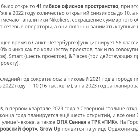
было открыто
41 гибкое офисное пространство
, при э
Уже в 2022 году количество открытий снизилось до 10, а
 отмечают аналитики Nikoliers, сокращение суммарного
т сетевые операторы, а они склонны занимать крупные
ящее время в Санкт-Петербурге функционирует 56 класс
 60% рынка как по количеству проектов, так и по совок
ов), Smart (шесть проектов), &Places (три действующих 
роекту).
ледний год сократилось: в пиковый 2021 год в городе 
 2022 году — 10 (16 тыс. кв. м), а на 2023 год запланир
rs
, в первом квартале 2023 года в Северной столице отк
 конца года планируется ещё шесть открытий, и все они
 улице Чехова, а также
OFIX
Сенная
в
ТРК «ПИК
»
. На Го
тровский форт»
,
Grow Up
появится на улице Орджоникид