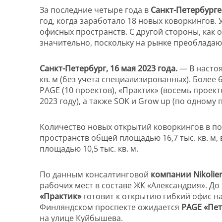
За последние четыре года в
Санкт-Петербурге
год, когда заработало 18 новых коворкингов. 
офисных пространств. С другой стороны, как
значительно, поскольку на рынке преобладаю
Санкт-Петербург, 16 мая 2023 года.
— В насто
кв. м (без учета специализированных). Более
PAGE (10 проектов), «Практик» (восемь проект
2023 году), а также SOK и Grow up (по одному п
Количество новых открытий коворкингов в пос
пространств общей площадью 16,7 тыс. кв. м, в
площадью 10,5 тыс. кв. м.
По данным консалтинговой
компании Nikolie
рабочих мест в составе ЖК «Александрия». До
«Практик»
готовит к открытию гибкий офис на
Финляндском проспекте ожидается
PAGE «Пе
на улице Куйбышева.