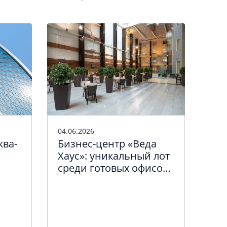
04.06.2026
01.0
ква-
Бизнес-центр «Веда
Мо
Хаус»: уникальный лот
лет
среди готовых офисов
ква
Санкт-Петербурга
вв
об