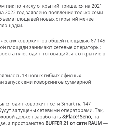
том пик по числу открытий пришелся на 2021
 на 2023 год заявлено появление только семи
 объема площадей новых открытий менее
 площадки.
ических коворкингов общей площадью 67 145
упной площади занимают сетевые операторы:
проекта плюс один, готовящийся к открытию в
появилось 18 новых гибких офисных
ован запуск семи коворкингов суммарной
рылся один коворкинг сети Smart на 147
 будут запущены сетевыми операторами. Так,
роховой должен заработать
&Place! Seno
, на
зе, а пространство
BUFFER 21 от сети RAUM
—