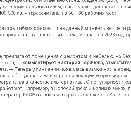
нду внешним пользователям, а выступают дополнительн
00-600 кв. м и рассчитаны на 50—80 рабочих мест.
аторы гибких офисов, то на данный момент две трети 
коворкингов, старт которых запланирован на 2023 год,
е предлагают помещения с ремонтом и мебелью, но без
иентов, —
комментирует Виктория Горячева, заместител
ers
. — Теперь у компаний появилась возможность аренд
лью и оборудованием в хорошей локации и привычном ф
транства в качестве альтернативы. О популярности ко
работают, например, в Новосибирске и Великих Луках, в
 оператор PAGE готовится открыть коворкинг в Калининг