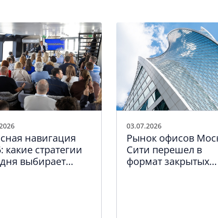
.2026
03.07.2026
сная навигация
Рынок офисов Мос
: какие стратегии
Сити перешел в
одня выбирает
формат закрытых
пный и средний
сделок
нес Петербурга