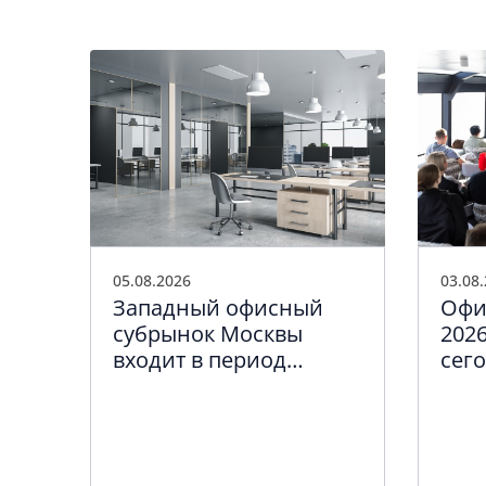
05.08.2026
03.08
Западный офисный
Офи
субрынок Москвы
2026
входит в период
сег
качественного
кру
обновления
биз
а