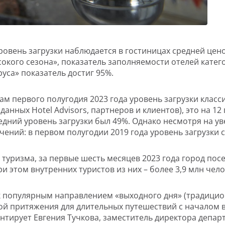
уровень загрузки наблюдается в гостиницах средней це
сокого сезона», показатель заполняемости отелей катего
уса» показатель достиг 95%.
огам первого полугодия 2023 года уровень загрузки клас
е данных Hotel Advisors, партнеров и клиентов), это на 
едний уровень загрузки был 49%. Однако несмотря на ув
ений: в первом полугодии 2019 года уровень загрузки с
уризма, за первые шесть месяцев 2023 года город посе
и этом внутренних туристов из них – более 3,9 млн чело
ак популярным направлением «выходного дня» (традици
чкой притяжения для длительных путешествий с началом 
ирует Евгения Тучкова, заместитель директора департа