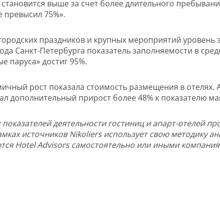
становится выше за счет более длительного пребывания 
же превысил 75%».
егородских праздников и крупных мероприятий уровень 
рода Санкт-Петербурга показатель заполняемости в сре
ые паруса» достиг 95%.
мичный рост показала стоимость размещения в отелях. 
зал дополнительный прирост более 48% к показателю мая 
х показателей деятельности гостиниц и апарт-отелей про
рамках источников Nikoliers использует свою методику 
тся Hotel Advisors самостоятельно или иными компаниям