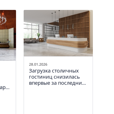
04.0
Ср
28.01.2026
в 
Загрузка столичных
сни
гостиниц снизилась
впервые за последние
арт-
три года
ге