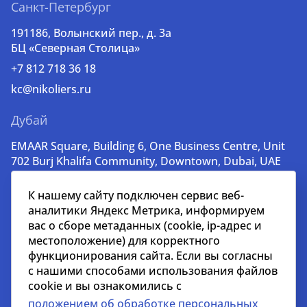
Санкт-Петербург
191186, Волынский пер., д. 3a
БЦ «Северная Столица»
+7 812 718 36 18
kc@nikoliers.ru
Дубай
EMAAR Square, Building 6, One Business Centre, Unit
702 Burj Khalifa Community, Downtown, Dubai, UAE
+971 52 356 99 60
К нашему сайту подключен сервис веб-
lead@nikoliers-global.com
аналитики Яндекс Метрика, информируем
вас о сборе метаданных (cookie, ip-адрес и
местоположение) для корректного
© nikoliers.ru 1994 - 2026
функционирования сайта. Если вы согласны
Все права защищены
с нашими способами использования файлов
cookie и вы ознакомились с
Информация, представленная на странице, носит
положением об обработке персональных
информативный характер и не является