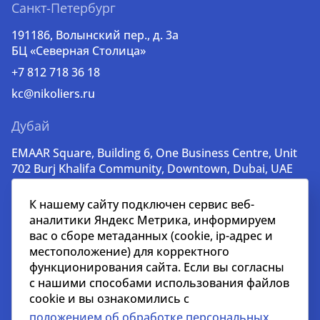
Санкт-Петербург
191186, Волынский пер., д. 3a
БЦ «Северная Столица»
+7 812 718 36 18
kc@nikoliers.ru
Дубай
EMAAR Square, Building 6, One Business Centre, Unit
702 Burj Khalifa Community, Downtown, Dubai, UAE
+971 52 356 99 60
К нашему сайту подключен сервис веб-
lead@nikoliers-global.com
аналитики Яндекс Метрика, информируем
вас о сборе метаданных (cookie, ip-адрес и
местоположение) для корректного
© nikoliers.ru 1994 - 2026
функционирования сайта. Если вы согласны
Все права защищены
с нашими способами использования файлов
cookie и вы ознакомились с
Информация, представленная на странице, носит
положением об обработке персональных
информативный характер и не является