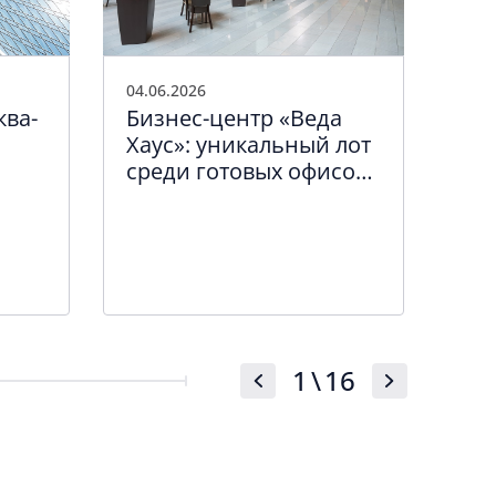
04.06.2026
01.0
ква-
Бизнес-центр «Веда
Мо
Хаус»: уникальный лот
лет
среди готовых офисов
ква
Санкт-Петербурга
вв
об
1
\
16