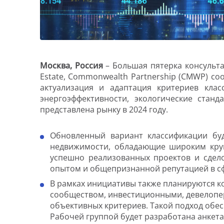
Москва, Россия
– Большая пятерка консультан
Estate, Commonwealth Partnership (CMWP) с
актуализация и адаптация критериев кла
энергоэффективности, экологические стан
представлена рынку в 2024 году.
Обновленный вариант классификации буд
недвижимости, обладающие широким круг
успешно реализованных проектов и сдел
опытом и общепризнанной репутацией в сфе
В рамках инициативы также планируются 
сообществом, инвестиционными, девелопе
объективных критериев. Такой подход обе
Рабочей группой будет разработана анкета