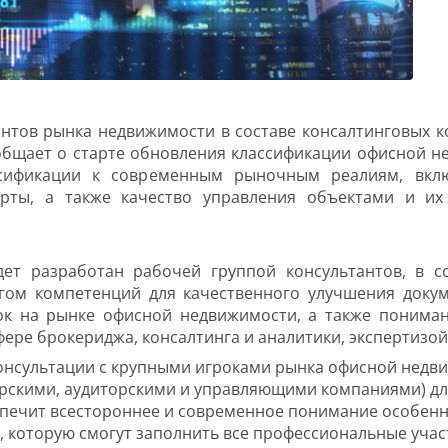
тов рынка недвижимости в составе консалтинговых комп
ообщает о старте обновления классификации офисной н
ссификации к современным рыночным реалиям, включ
дарты, а также качество управления объектами и их
ет разработан рабочей группой консультантов, в с
ом компетенций для качественного улучшения докум
ок на рынке офисной недвижимости, а также пониман
ре брокериджа, консалтинга и аналитики, экспертизой 
консультации с крупными игроками рынка офисной нед
рскими, аудиторскими и управляющими компаниями) для
спечит всестороннее и современное понимание особен
, которую смогут заполнить все профессиональные учас