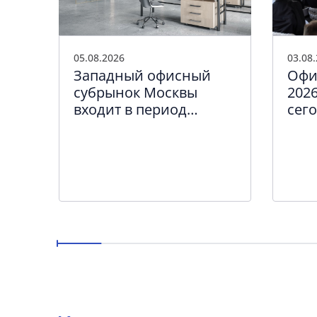
05.08.2026
03.08
Западный офисный
Офи
субрынок Москвы
2026
входит в период
сег
качественного
кру
обновления
биз
а