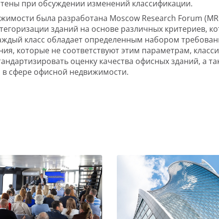
чтены при обсуждении изменений классификации.
имости была разработана Moscow Research Forum (MRF)
атегоризации зданий на основе различных критериев, к
-. Каждый класс обладает определенным набором требова
ния, которые не соответствуют этим параметрам, класси
андартизировать оценку качества офисных зданий, а т
 в сфере офисной недвижимости.