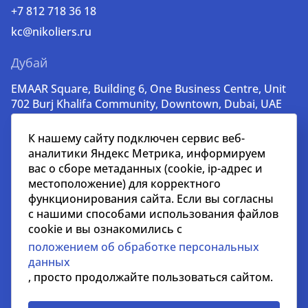
+7 812 718 36 18
kc@nikoliers.ru
Дубай
EMAAR Square, Building 6, One Business Centre, Unit
702 Burj Khalifa Community, Downtown, Dubai, UAE
+971 52 356 99 60
К нашему сайту подключен сервис веб-
lead@nikoliers-global.com
аналитики Яндекс Метрика, информируем
вас о сборе метаданных (cookie, ip-адрес и
местоположение) для корректного
© nikoliers.ru 1994 - 2026
функционирования сайта. Если вы согласны
Все права защищены
с нашими способами использования файлов
cookie и вы ознакомились с
Информация, представленная на странице, носит
положением об обработке персональных
информативный характер и не является
данных
распространителем рекламных материалов
, просто продолжайте пользоваться сайтом.
Положение об обработке персональных данных
Условия сотрудничества