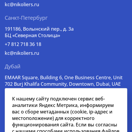
kc@nikoliers.ru
Санкт-Петербург
191186, Волынский пер., д. 3a
БЦ «Северная Столица»
+7 812 718 36 18
kc@nikoliers.ru
Дубай
EMAAR Square, Building 6, One Business Centre, Unit
702 Burj Khalifa Community, Downtown, Dubai, UAE
+971 52 356 99 60
К нашему сайту подключен сервис веб-
lead@nikoliers-global.com
аналитики Яндекс Метрика, информируем
вас о сборе метаданных (cookie, ip-адрес и
местоположение) для корректного
© nikoliers.ru 1994 - 2026
функционирования сайта. Если вы согласны
Все права защищены
с нашими способами использования файлов