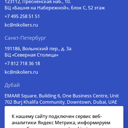
123112, Пресненская наб., 10.
БЦ «Башня на Набережной», блок С, 52 этаж
+7 495 258 51 51
kc@nikoliers.ru
Санкт-Петербург
191186, Волынский пер., д. 3a
БЦ «Северная Столица»
+7 812 718 36 18
kc@nikoliers.ru
Дубай
EMAAR Square, Building 6, One Business Centre, Unit
702 Burj Khalifa Community, Downtown, Dubai, UAE
+971 52 356 99 60
К нашему сайту подключен сервис веб-
lead@nikoliers-global.com
аналитики Яндекс Метрика, информируем