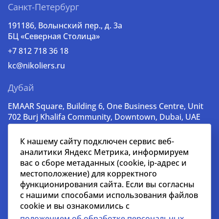
Санкт-Петербург
191186, Волынский пер., д. 3a
БЦ «Северная Столица»
+7 812 718 36 18
kc@nikoliers.ru
Дубай
EMAAR Square, Building 6, One Business Centre, Unit
702 Burj Khalifa Community, Downtown, Dubai, UAE
+971 52 356 99 60
К нашему сайту подключен сервис веб-
lead@nikoliers-global.com
аналитики Яндекс Метрика, информируем
вас о сборе метаданных (cookie, ip-адрес и
местоположение) для корректного
© nikoliers.ru 1994 - 2026
функционирования сайта. Если вы согласны
Все права защищены
с нашими способами использования файлов
cookie и вы ознакомились с
Информация, представленная на странице, носит
положением об обработке персональных
информативный характер и не является