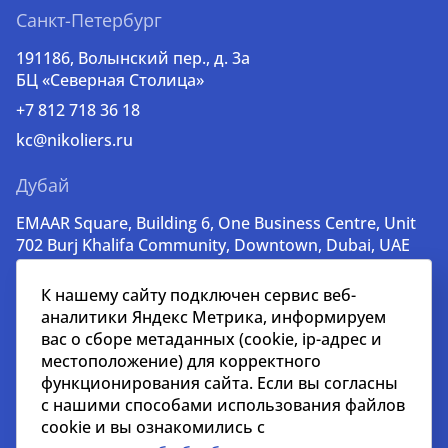
Санкт-Петербург
191186, Волынский пер., д. 3a
БЦ «Северная Столица»
+7 812 718 36 18
kc@nikoliers.ru
Дубай
EMAAR Square, Building 6, One Business Centre, Unit
702 Burj Khalifa Community, Downtown, Dubai, UAE
+971 52 356 99 60
К нашему сайту подключен сервис веб-
lead@nikoliers-global.com
аналитики Яндекс Метрика, информируем
вас о сборе метаданных (cookie, ip-адрес и
местоположение) для корректного
© nikoliers.ru 1994 - 2026
функционирования сайта. Если вы согласны
Все права защищены
с нашими способами использования файлов
cookie и вы ознакомились с
Информация, представленная на странице, носит