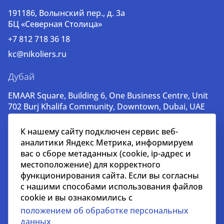
191186, Волынский пер., д. 3a
БЦ «Северная Столица»
+7 812 718 36 18
kc@nikoliers.ru
Дубай
EMAAR Square, Building 6, One Business Centre, Unit
702 Burj Khalifa Community, Downtown, Dubai, UAE
+971 52 356 99 60
К нашему сайту подключен сервис веб-
lead@nikoliers-global.com
аналитики Яндекс Метрика, информируем
вас о сборе метаданных (cookie, ip-адрес и
местоположение) для корректного
© nikoliers.ru 1994 - 2026
функционирования сайта. Если вы согласны
Все права защищены
с нашими способами использования файлов
cookie и вы ознакомились с
Информация, представленная на странице, носит
положением об обработке персональных
информативный характер и не является
данных
распространителем рекламных материалов