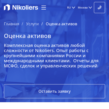
RU
Москва
Главная
Услуги
Оценка активов
Оценка активов
Комплексная оценка активов любой
сложности от Nikoliers. Опыт работы с
Услуги для застройщиков и девелоперов
крупнейшими компаниями России и
международными клиентами. Отчеты для
МСФО, сделок и управленческих решений
Управление недвижимостью
Управление строительными проектами
Стратегический консалтинг
Оставить заявку
Оценка недвижимости и бизнеса