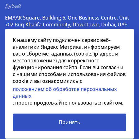
Дубай
EMAAR Square, Building 6, One Business Centre, Unit
702 Burj Khalifa Community, Downtown, Dubai, UAE
+971 52 356 99 60
К нашему сайту подключен сервис веб-
lead@nikoliers-global.com
аналитики Яндекс Метрика, информируем
вас о сборе метаданных (cookie, ip-адрес и
местоположение) для корректного
© nikoliers.ru 1994 - 2026
функционирования сайта. Если вы согласны
Все права защищены
с нашими способами использования файлов
cookie и вы ознакомились с
Информация, представленная на странице, носит
положением об обработке персональных
информативный характер и не является
данных
распространителем рекламных материалов
, просто продолжайте пользоваться сайтом.
Положение об обработке персональных данных
Условия сотрудничества
Принять
СОУТ