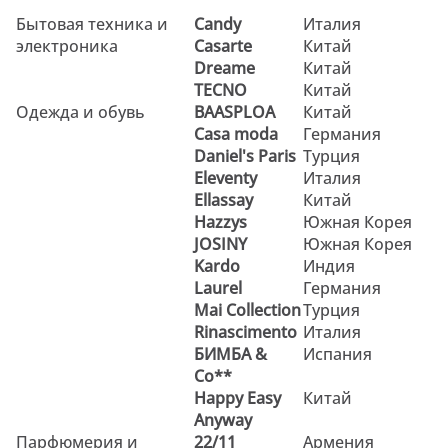
Бытовая техника и
Candy
Италия
электроника
Casarte
Китай
Dreame
Китай
TECNO
Китай
Одежда и обувь
BAASPLOA
Китай
Casa moda
Германия
Daniel's Paris
Турция
Eleventy
Италия
Ellassay
Китай
Hazzys
Южная Корея
JOSINY
Южная Корея
Kardo
Индия
Laurel
Германия
Mai Collection
Турция
Rinascimento
Италия
БИМБА &
Испания
Co
**
Happy Easy
Китай
Anyway
Парфюмерия и
22/11
Армения