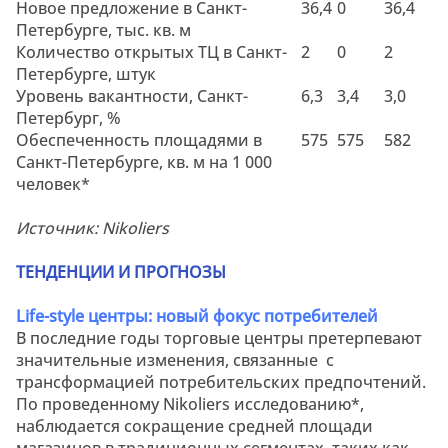
Новое предложение в Санкт-
36,4
0
36,4
Петербурге, тыс.
кв. м
Количество открытых ТЦ в Санкт-
2
0
2
Петербурге, штук
Уровень вакантности, Санкт-
6,3
3,4
3,0
Петербург, %
Обеспеченность площадями в
575
575
5
82
Санкт-Петербурге,
кв. м
на 1 000
человек*
Источник: Nikoliers
ТЕНДЕНЦИИ И ПРОГНОЗЫ
Life-style
центры: новый фокус потребителей
В последние годы торговые центры претерпевают
значительные изменения, связанные с
трансформацией потребительских предпочтений.
По проведенному
Nikoliers
исследованию*,
наблюдается сокращение средней площади
магазинов в традиционных сегментах, таких как