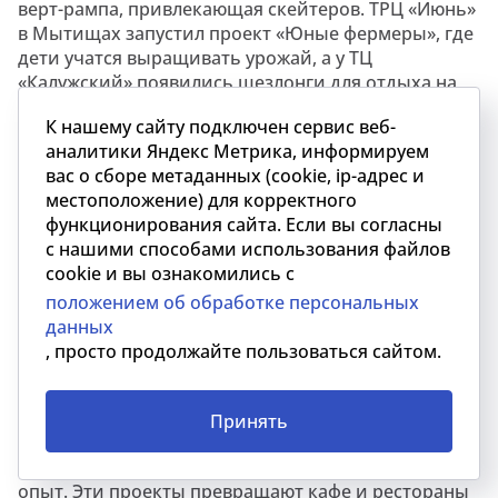
верт-рампа, привлекающая скейтеров. ТРЦ «Июнь»
в Мытищах запустил проект «Юные фермеры», где
дети учатся выращивать урожай, а у ТЦ
«Калужский» появились шезлонги для отдыха на
свежем воздухе. Подобные инициативы будут
К нашему сайту подключен сервис веб-
усиливаться, превращая торговые центры в места
аналитики Яндекс Метрика, информируем
для полноценного времяпрепровождения и
вас о сборе метаданных (cookie, ip-адрес и
привлечения новых сегментов аудитории.
местоположение) для корректного
функционирования сайта. Если вы согласны
Мода встречает гастрономию: новый формат
с нашими способами использования файлов
отдыха
cookie и вы ознакомились с
положением об обработке персональных
Бренды одежды и гастрономические заведения
данных
объединяют усилия, создавая уникальные
, просто продолжайте пользоваться сайтом.
пространства для отдыха и общения. Такие
коллаборации, как летняя зона O’STIN в кофейнях
ABC Coffee
Roasters
или десерт «
Свитшот
» от
Принять
Monochrome
и «Кофемании», не только усиливают
интерес к брендам, но и предлагают уникальный
опыт. Эти проекты превращают кафе и рестораны