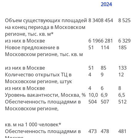
2024
Объем существующих площадей
8 340
8
45
4
8 525
на конец периода в Московском
регионе,
тыс. кв. м
*
из них в Москве
6
196
6 281
6 329
Новое предложение в
5
1
1
14
185
Московском регионе, тыс.
кв. м
из них в Москве
5
1
8
5
133
Количество открытых ТЦ в
4
9
12
Московском регионе, штук
из них в Москве
4
6
8
Уровень вакантности, Москва, %
10,0
6,9
6,5
Обеспеченность площадями в
504
507
5
12
Московском регионе,
кв. м
на 1 000 человек*
Обеспеченность площадями в
473
478
4
81
Москве,