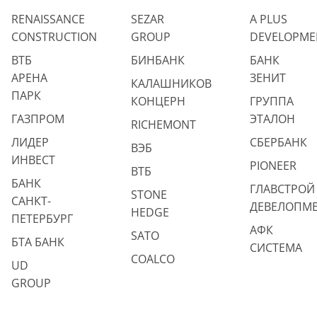
RENAISSANCE
SEZAR
A PLUS
CONSTRUCTION
GROUP
DEVELOPME
ВТБ
БИНБАНК
БАНК
АРЕНА
ЗЕНИТ
КАЛАШНИКОВ
ПАРК
КОНЦЕРН
ГРУППА
ГАЗПРОМ
ЭТАЛОН
RICHEMONT
ЛИДЕР
СБЕРБАНК
ВЭБ
ИНВЕСТ
PIONEER
ВТБ
БАНК
ГЛАВСТРОЙ
STONE
САНКТ-
ДЕВЕЛОПМ
HEDGE
ПЕТЕРБУРГ
АФК
SATO
БТА БАНК
СИСТЕМА
COALCO
UD
GROUP