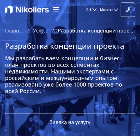
RU
Москва
Главная
Услуги
Разработка концепции проекта
Разработка концепции проекта
Мы разрабатываем концепции и бизнес-
план проектов во всех сегментах
Услуги для застройщиков и девелоперов
недвижимости. Нашими экспертами с
российским и международным опытом
реализовано уже более 1000 проектов по
Управление недвижимостью
всей России.
Управление строительными проектами
Стратегический консалтинг
Заявка на услугу
Оценка недвижимости и бизнеса