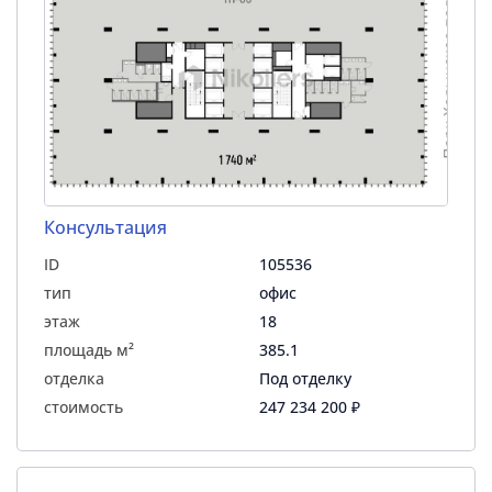
Консультация
ID
105536
тип
офис
этаж
18
площадь м²
385.1
отделка
Под отделку
стоимость
247 234 200 ₽