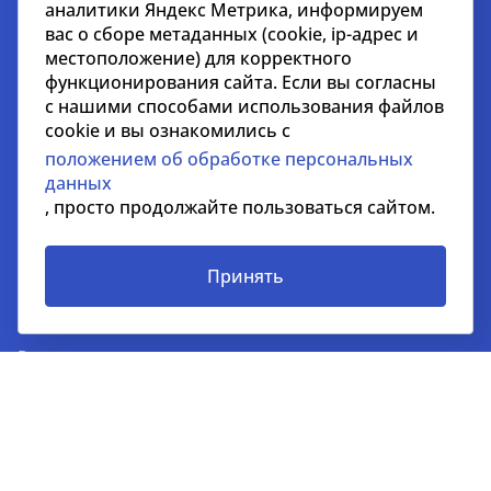
БЦ «Северная Столица»
аналитики Яндекс Метрика, информируем
вас о сборе метаданных (cookie, ip-адрес и
+7 812 718 36 18
местоположение) для корректного
kc@nikoliers.ru
функционирования сайта. Если вы согласны
с нашими способами использования файлов
Дубай
cookie и вы ознакомились с
положением об обработке персональных
EMAAR Square, Building 6, One Business Centre, Unit
данных
702 Burj Khalifa Community, Downtown, Dubai, UAE
, просто продолжайте пользоваться сайтом.
+971 52 356 99 60
lead@nikoliers-global.com
Принять
© nikoliers.ru 1994 - 2026
Все права защищены
Информация, представленная на странице, носит
информативный характер и не является
распространителем рекламных материалов
Положение об обработке персональных данных