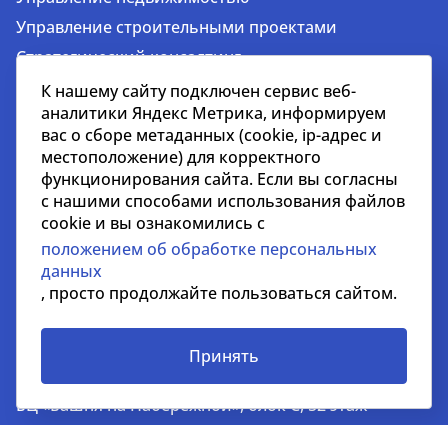
Управление строительными проектами
Стратегический консалтинг
Оценка недвижимости и бизнеса
К нашему сайту подключен сервис веб-
аналитики Яндекс Метрика, информируем
Инвестиции
вас о сборе метаданных (cookie, ip-адрес и
Аренда недвижимости
местоположение) для корректного
Продажа недвижимости
функционирования сайта. Если вы согласны
с нашими способами использования файлов
Представление интересов арендаторов
cookie и вы ознакомились с
Аналитика
положением об обработке персональных
Маркетинг
данных
, просто продолжайте пользоваться сайтом.
Москва
Принять
123112, Пресненская наб., 10.
БЦ «Башня на Набережной», блок С, 52 этаж
+7 495 258 51 51