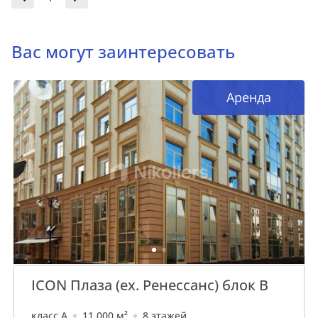
Вас могут заинтересовать
Аренда
ICON Плаза (ex. Ренессанс) блок В
класс A
11 000 м²
8 этажей