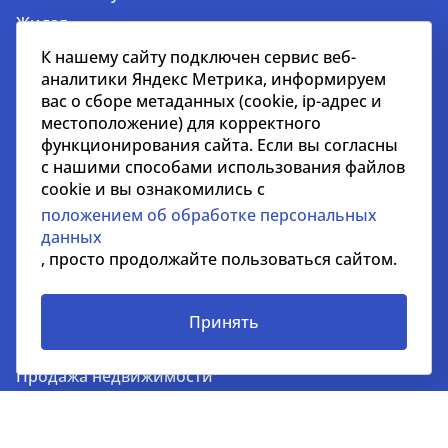
Жилая
Гостиничная
К нашему сайту подключен сервис веб-
аналитики Яндекс Метрика, информируем
Недвижимость за рубежом
вас о сборе метаданных (cookie, ip-адрес и
местоположение) для корректного
Услуги
функционирования сайта. Если вы согласны
Услуги для застройщиков и девелоперов
с нашими способами использования файлов
cookie и вы ознакомились с
Управление недвижимостью
положением об обработке персональных
Управление строительными проектами
данных
Стратегический консалтинг
, просто продолжайте пользоваться сайтом.
Оценка недвижимости и бизнеса
Инвестиции
Принять
Аренда недвижимости
Продажа недвижимости
Представление интересов арендаторов
Аналитика