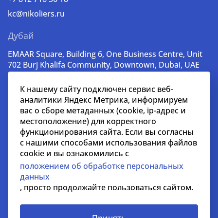
kc@nikoliers.ru
Дубай
EMAAR Square, Building 6, One Business Centre, Unit
702 Burj Khalifa Community, Downtown, Dubai, UAE
+971 52 356 99 60
К нашему сайту подключен сервис веб-
lead@nikoliers-global.com
аналитики Яндекс Метрика, информируем
вас о сборе метаданных (cookie, ip-адрес и
местоположение) для корректного
© nikoliers.ru 1994 - 2026
функционирования сайта. Если вы согласны
Все права защищены
с нашими способами использования файлов
cookie и вы ознакомились с
Информация, представленная на странице, носит
положением об обработке персональных
информативный характер и не является
данных
распространителем рекламных материалов
, просто продолжайте пользоваться сайтом.
Положение об обработке персональных данных
Условия сотрудничества