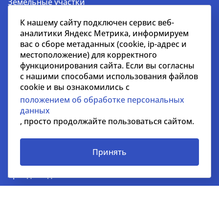
Земельные участки
Жилая
К нашему сайту подключен сервис веб-
Гостиничная
аналитики Яндекс Метрика, информируем
вас о сборе метаданных (cookie, ip-адрес и
Недвижимость за рубежом
местоположение) для корректного
функционирования сайта. Если вы согласны
Услуги
с нашими способами использования файлов
Услуги для застройщиков и девелоперов
cookie и вы ознакомились с
положением об обработке персональных
Управление недвижимостью
данных
Управление строительными проектами
, просто продолжайте пользоваться сайтом.
Стратегический консалтинг
Оценка недвижимости и бизнеса
Принять
Инвестиции
Аренда недвижимости
Продажа недвижимости
Представление интересов арендаторов
Аналитика