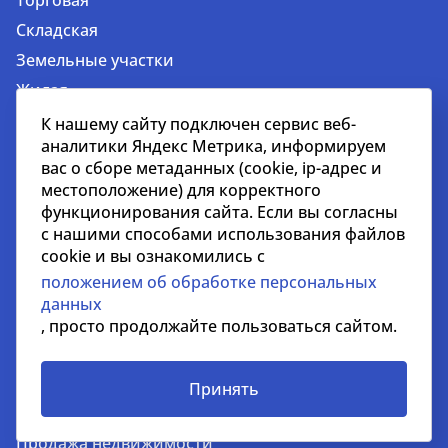
Торговая
Складская
Земельные участки
Жилая
Гостиничная
К нашему сайту подключен сервис веб-
аналитики Яндекс Метрика, информируем
Недвижимость за рубежом
вас о сборе метаданных (cookie, ip-адрес и
местоположение) для корректного
Услуги
функционирования сайта. Если вы согласны
Услуги для застройщиков и девелоперов
с нашими способами использования файлов
cookie и вы ознакомились с
Управление недвижимостью
положением об обработке персональных
Управление строительными проектами
данных
Стратегический консалтинг
, просто продолжайте пользоваться сайтом.
Оценка недвижимости и бизнеса
Инвестиции
Принять
Аренда недвижимости
Продажа недвижимости