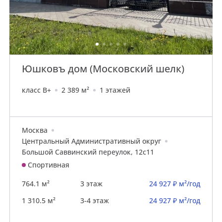
Юшковъ дом (Московский шелк)
класс B+
2 389 м²
1 этажей
Москва
Центральный Административный округ
Большой Саввинский переулок, 12с11
Спортивная
764.1 м²
3 этаж
24 927 ₽ м²/год
1 310.5 м²
3-4 этаж
24 927 ₽ м²/год