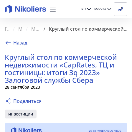
RU
Москва
Главная
Медиа
Мероприятия
Круглый стол по коммерческой недвижимости «CapRates, ТЦ и гостиницы: итоги 3q 2023» Залоговой службы Сбера
Назад
Круглый стол по коммерческой
недвижимости «CapRates, ТЦ и
Новости
гостиницы: итоги 3q 2023»
Залоговой службы Сбера
Мероприятия
28 сентября 2023
Видео
Поделиться
СМИ о нас
инвестиции
Блог