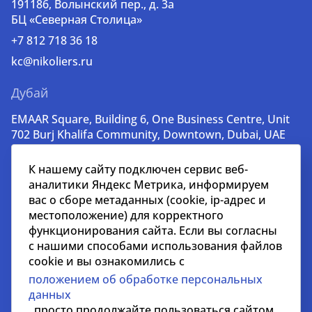
191186, Волынский пер., д. 3a
БЦ «Северная Столица»
+7 812 718 36 18
kc@nikoliers.ru
Дубай
EMAAR Square, Building 6, One Business Centre, Unit
702 Burj Khalifa Community, Downtown, Dubai, UAE
+971 52 356 99 60
К нашему сайту подключен сервис веб-
lead@nikoliers-global.com
аналитики Яндекс Метрика, информируем
вас о сборе метаданных (cookie, ip-адрес и
местоположение) для корректного
© nikoliers.ru 1994 - 2026
функционирования сайта. Если вы согласны
Все права защищены
с нашими способами использования файлов
cookie и вы ознакомились с
Информация, представленная на странице, носит
положением об обработке персональных
информативный характер и не является
данных
распространителем рекламных материалов
, просто продолжайте пользоваться сайтом.