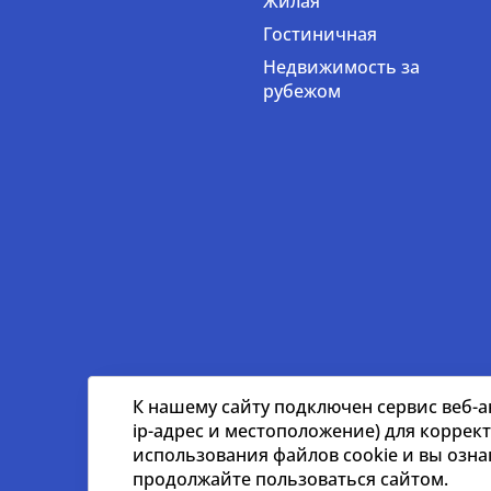
Жилая
Гостиничная
Недвижимость за
рубежом
К нашему сайту подключен сервис веб-а
ip-адрес и местоположение) для коррек
использования файлов cookie и вы озн
© nikoliers.ru 1994 - 2026
Все права защищены
продолжайте пользоваться сайтом.