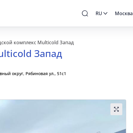
RU
Москва
ской комплекс Multicold Запад
lticold Запад
ый округ, Рябиновая ул., 51с1