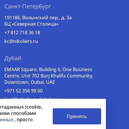
Санкт-Петербург
191186, Волынский пер., д. 3a
БЦ «Северная Столица»
+7 812 718 36 18
kc@nikoliers.ru
Дубай
EMAAR Square, Building 6, One Business
Centre, Unit 702 Burj Khalifa Community,
Downtown, Dubai, UAE
+971 52 356 99 60
lead@nikoliers-global.com
таданных (cookie,
ашими способами
Принять
анных
, просто
сотрудничества
СОУТ