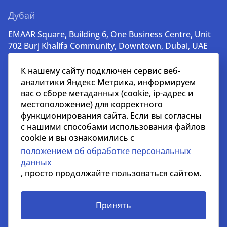
Дубай
EMAAR Square, Building 6, One Business Centre, Unit
702 Burj Khalifa Community, Downtown, Dubai, UAE
+971 52 356 99 60
К нашему сайту подключен сервис веб-
lead@nikoliers-global.com
аналитики Яндекс Метрика, информируем
вас о сборе метаданных (cookie, ip-адрес и
местоположение) для корректного
© nikoliers.ru 1994 - 2026
функционирования сайта. Если вы согласны
Все права защищены
с нашими способами использования файлов
cookie и вы ознакомились с
Информация, представленная на странице, носит
положением об обработке персональных
информативный характер и не является
данных
распространителем рекламных материалов
, просто продолжайте пользоваться сайтом.
Положение об обработке персональных данных
Условия сотрудничества
Принять
СОУТ