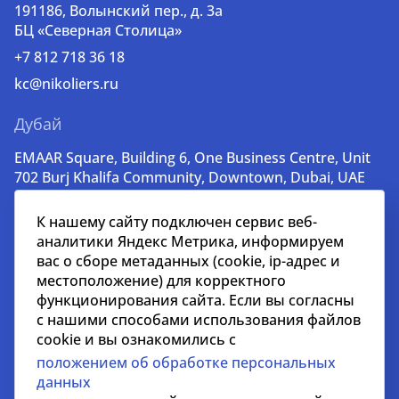
191186, Волынский пер., д. 3a
БЦ «Северная Столица»
+7 812 718 36 18
kc@nikoliers.ru
Дубай
EMAAR Square, Building 6, One Business Centre, Unit
702 Burj Khalifa Community, Downtown, Dubai, UAE
+971 52 356 99 60
К нашему сайту подключен сервис веб-
lead@nikoliers-global.com
аналитики Яндекс Метрика, информируем
вас о сборе метаданных (cookie, ip-адрес и
местоположение) для корректного
© nikoliers.ru 1994 - 2026
функционирования сайта. Если вы согласны
Все права защищены
с нашими способами использования файлов
cookie и вы ознакомились с
Информация, представленная на странице, носит
положением об обработке персональных
информативный характер и не является
данных
распространителем рекламных материалов