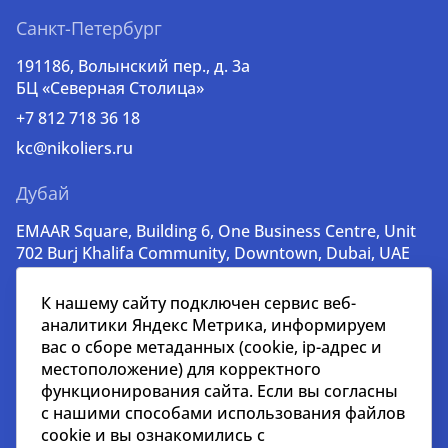
Санкт-Петербург
191186, Волынский пер., д. 3a
БЦ «Северная Столица»
+7 812 718 36 18
kc@nikoliers.ru
Дубай
EMAAR Square, Building 6, One Business Centre, Unit
702 Burj Khalifa Community, Downtown, Dubai, UAE
+971 52 356 99 60
К нашему сайту подключен сервис веб-
lead@nikoliers-global.com
аналитики Яндекс Метрика, информируем
вас о сборе метаданных (cookie, ip-адрес и
местоположение) для корректного
© nikoliers.ru 1994 - 2026
функционирования сайта. Если вы согласны
Все права защищены
с нашими способами использования файлов
cookie и вы ознакомились с
Информация, представленная на странице, носит