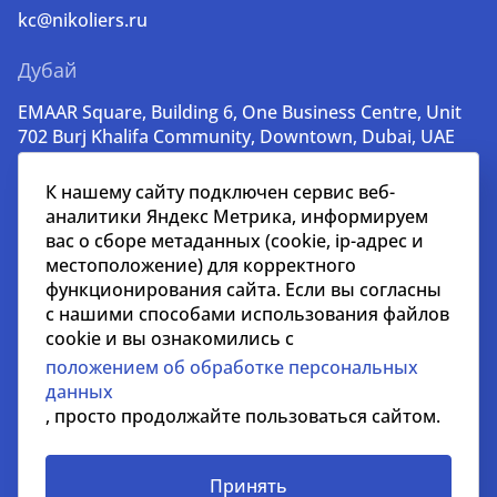
kc@nikoliers.ru
Дубай
EMAAR Square, Building 6, One Business Centre, Unit
702 Burj Khalifa Community, Downtown, Dubai, UAE
+971 52 356 99 60
К нашему сайту подключен сервис веб-
lead@nikoliers-global.com
аналитики Яндекс Метрика, информируем
вас о сборе метаданных (cookie, ip-адрес и
местоположение) для корректного
© nikoliers.ru 1994 - 2026
функционирования сайта. Если вы согласны
Все права защищены
с нашими способами использования файлов
cookie и вы ознакомились с
Информация, представленная на странице, носит
положением об обработке персональных
информативный характер и не является
данных
распространителем рекламных материалов
, просто продолжайте пользоваться сайтом.
Положение об обработке персональных данных
Условия сотрудничества
Принять
СОУТ