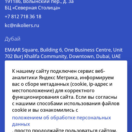
191186, Волынский пер., д. 3a
БЦ «Северная Столица»
+7 812 718 36 18
kc@nikoliers.ru
Дубай
EMAAR Square, Building 6, One Business Centre, Unit
702 Burj Khalifa Community, Downtown, Dubai, UAE
+971 52 356 99 60
К нашему сайту подключен сервис веб-
lead@nikoliers-global.com
аналитики Яндекс Метрика, информируем
вас о сборе метаданных (cookie, ip-адрес и
местоположение) для корректного
© nikoliers.ru 1994 - 2026
функционирования сайта. Если вы согласны
Все права защищены
с нашими способами использования файлов
cookie и вы ознакомились с
Информация, представленная на странице, носит
положением об обработке персональных
информативный характер и не является
данных
распространителем рекламных материалов
, просто продолжайте пользоваться сайтом.