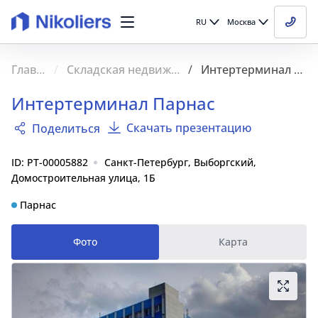
RU
Москва
Главная
Складская недвижимость
Интертерминал Парнас
Интертерминал Парнас
Скачать презентацию
Поделиться
ID: PT-00005882
Санкт-Петербург, Выборгский,
Домостроительная улица, 1Б
Парнас
Фото
Карта